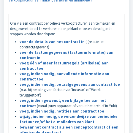
Verkoopfactuur aanmaken, versturen en afhandelen
.
Om via een contract periodieke verkoopfacturen aan te maken en
desgewenst direct te versturen naar je klant moeten de volgende
stappen worden doorlopen:
voer de details van het contract in
( (relatie- en
contractgegevens)
voer de factuurgegevens (factuurinformatie) van
contract in
voeg één of meer factuurregels (artikelen) aan
contract toe
voeg, indien nodig, aanvullende informatie aan
contract toe
voeg, indien nodig, betaalgegevens aan contract toe
(o.a. bij betaling van factuur via 'Incasso' of 'Wordt
teruggestort')
voeg, indien gewenst, een bijlage toe aan het
contract
(vanaf jouw apparaat of vanuit het archief in Yuki)
voeg, indien nodig, notities aan contract toe
wijzig, indien nodig, de verzendwijze van periodieke
factuur en/of het e-mailadres van klant
bewaar het contract als een conceptcontract of een
afgehandeld contract
.