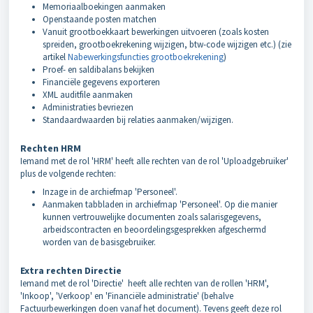
Memoriaalboekingen aanmaken
Openstaande posten matchen
Vanuit grootboekkaart bewerkingen uitvoeren (zoals kosten
spreiden, grootboekrekening wijzigen, btw-code wijzigen etc.) (zie
artikel
Nabewerkingsfuncties grootboekrekening
)
Proef- en saldibalans bekijken
Financiële gegevens exporteren
XML auditfile aanmaken
Administraties bevriezen
Standaardwaarden bij relaties aanmaken/wijzigen.
Rechten HRM
Iemand met de rol 'HRM' heeft alle rechten van de rol 'Uploadgebruiker'
plus de volgende rechten:
Inzage in de archiefmap 'Personeel'.
Aanmaken tabbladen in archiefmap 'Personeel'. Op die manier
kunnen vertrouwelijke documenten zoals salarisgegevens,
arbeidscontracten en beoordelingsgesprekken afgeschermd
worden van de basisgebruiker.
Extra rechten Directie
Iemand met de rol 'Directie' heeft alle rechten van de rollen 'HRM',
'Inkoop', 'Verkoop' en 'Financiële administratie' (behalve
Factuurbewerkingen doen vanaf het document). Tevens geeft deze rol