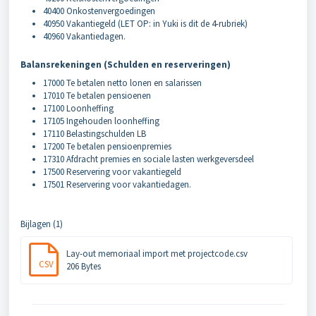
40400 Onkostenvergoedingen
40950 Vakantiegeld (LET OP: in Yuki is dit de 4-rubriek)
40960 Vakantiedagen.
Balansrekeningen (Schulden en reserveringen)
17000 Te betalen netto lonen en salarissen
17010 Te betalen pensioenen
17100 Loonheffing
17105 Ingehouden loonheffing
17110 Belastingschulden LB
17200 Te betalen pensioenpremies
17310 Afdracht premies en sociale lasten werkgeversdeel
17500 Reservering voor vakantiegeld
17501 Reservering voor vakantiedagen.
Bijlagen (1)
Lay-out memoriaal import met projectcode.csv
CSV
206 Bytes