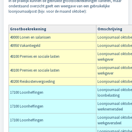
In de praktijk kunnen de gebruikte grootboekrekeningen variëren, maar
onderstaand overzicht geeft een weergave van een gebruikelijke
loonjournaalpost (bijv. voor de maand oktober):
Grootboekrekening
Omschrijving
40000 Lonen en salarissen
Loonjournaal oktober
40950 Vakantiegeld
Loonjournaal oktober
Loonjournaal oktober
40100 Premies en sociale lasten
werkgever
Loonjournaal oktober 
40100 Premies en sociale lasten
werkgever
40200 Reiskostenvergoeding
Loonjournaal oktober
Loonjournaal oktobe
17100 Loonheffingen
loonbelasting
Loonjournaal oktober 
17100 Loonheffingen
werknemersdeel
Loonjournaal oktober 
17100 Loonheffingen
werkgeversdeel
Loonjournaal oktobe