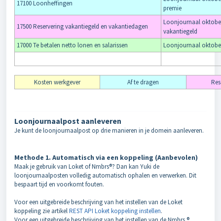
17100 Loonheffingen
premie
Loonjournaal oktober
17500 Reservering vakantiegeld en vakantiedagen
vakantiegeld
17000 Te betalen netto lonen en salarissen
Loonjournaal oktobe
Kosten werkgever
Af te dragen
Res
Loonjournaalpost aanleveren
Je kunt de loonjournaalpost op drie manieren in je domein aanleveren.
Methode 1. Automatisch via een koppeling (Aanbevolen)
Maak je gebruik van Loket of Nmbrs®? Dan kan Yuki de
loonjournaalposten volledig automatisch ophalen en verwerken. Dit
bespaart tijd en voorkomt fouten.
Voor een uitgebreide beschrijving van het instellen van de Loket
koppeling zie artikel
REST API Loket koppeling instellen
.
Voor een uitgebreide beschrijving van het instellen van de Nmbrs ®