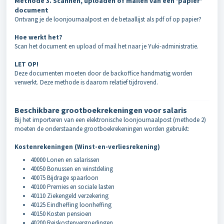
Methode 3. Scannen, uploaden of mailen van een 'papier'
document
Ontvang je de loonjournaalpost en de betaallijst als pdf of op papier?
Hoe werkt het?
Scan het document en upload of mail het naar je Yuki-administratie.
LET OP!
Deze documenten moeten door de backoffice handmatig worden
verwerkt. Deze methode is daarom relatief tijdrovend.
Beschikbare grootboekrekeningen voor salaris
Bij het importeren van een elektronische loonjournaalpost (methode 2)
moeten de onderstaande grootboekrekeningen worden gebruikt:
Kostenrekeningen (Winst-en-verliesrekening)
40000 Lonen en salarissen
40050 Bonussen en winstdeling
40075 Bijdrage spaarloon
40100 Premies en sociale lasten
40110 Ziekengeld verzekering
40125 Eindheffing loonheffing
40150 Kosten pensioen
40200 Reiskostenvergoedingen