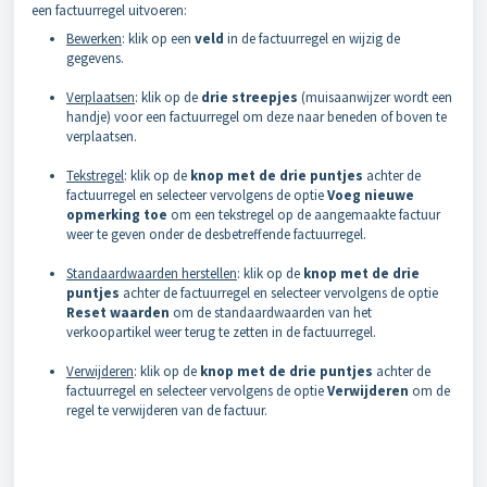
een factuurregel uitvoeren:
Bewerken
: klik op een
veld
in de factuurregel en wijzig de
gegevens.
Verplaatsen
: klik op de
drie streepjes
(muisaanwijzer wordt een
handje) voor een factuurregel om deze naar beneden of boven te
verplaatsen.
Tekstregel
: klik op de
knop met de drie puntjes
achter de
factuurregel en selecteer vervolgens de optie
Voeg nieuwe
opmerking toe
om een tekstregel op de aangemaakte factuur
weer te geven onder de desbetreffende factuurregel.
Standaardwaarden herstellen
: klik op de
knop met de drie
puntjes
achter de factuurregel en selecteer vervolgens de optie
Reset waarden
om de standaardwaarden van het
verkoopartikel weer terug te zetten in de factuurregel.
Verwijderen
: klik op de
knop met de drie puntjes
achter de
factuurregel en selecteer vervolgens de optie
Verwijderen
om de
regel te verwijderen van de factuur.