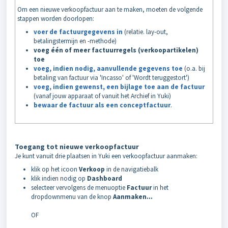
Om een nieuwe verkoopfactuur aan te maken, moeten de volgende
stappen worden doorlopen:
voer de factuurgegevens in
(relatie. lay-out,
betalingstermijn en -methode)
voeg één of meer factuurregels (verkoopartikelen)
toe
voeg, indien nodig, aanvullende gegevens toe
(o.a. bij
betaling van factuur via 'Incasso' of 'Wordt teruggestort')
voeg, indien gewenst, een bijlage toe aan de factuur
(vanaf jouw apparaat of vanuit het Archief in Yuki)
bewaar de factuur als een conceptfactuur
.
Toegang tot nieuwe verkoopfactuur
Je kunt vanuit drie plaatsen in Yuki een verkoopfactuur aanmaken:
klik op het icoon
Verkoop
in de navigatiebalk
klik indien nodig op
Dashboard
selecteer vervolgens de menuoptie
Factuur
in het
dropdownmenu van de knop
Aanmaken...
OF