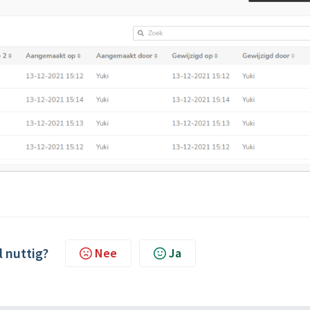
l nuttig?
Nee
Ja