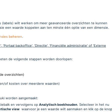
es (labels) wilt werken om meer geavanceerde overzichten te kunnen
sie een waarde koppelen aan ten minste één optie van een dimensie.
nsies beheren
.
'Portaal backoffice', 'Directie', 'Financiële administratie' of 'Externe
oeten de volgende stappen worden doorlopen:
de overzichten)
 en/of kosten over meerdere waarden)
 Yuki worden aangemaakt:
atiebalk en vervolgens op
Analytisch boekhouden
. Selecteer in het nu
ytische view
waarvoor je een waarde wilt aanmaken en klik op de kno