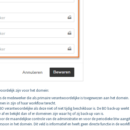
woordelijk zijn voor het domein:
is de medewerker die als primaire verantwoordelijke is toegewezen aan het domein. 
n in zijn of haar workflow terecht.
BO verantwoordelijke als deze niet of niet tijdig beschikbaar is. De BO back-up werkt
f en bekijkt dan of er domeinen zijn waar hij of zij back-up van is.
oor de maandelijkse controle van de administratie en voor de periodieke btw aangi
rsoon in het domein. Dit veld is informatief en heeft geen directe functie in de workf