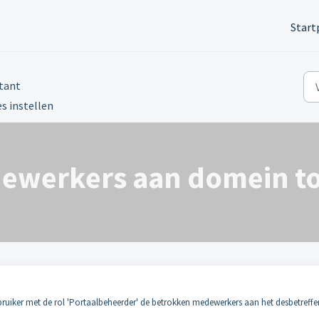
Start
tant
s instellen
ewerkers aan domein t
bruiker met de rol 'Portaalbeheerder' de betrokken medewerkers aan het desbetreff