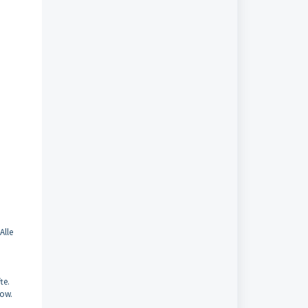
Alle
fte.
low.