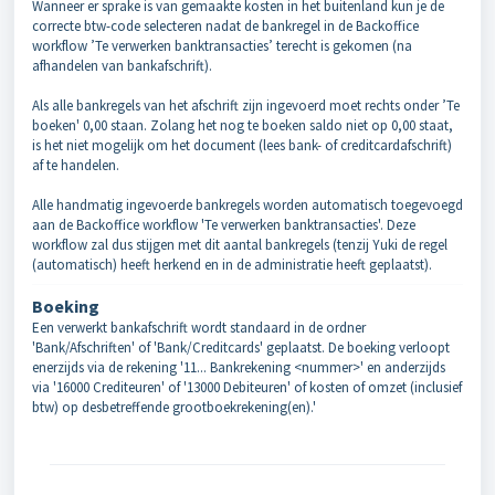
Wanneer er sprake is van gemaakte kosten in het buitenland kun je de
correcte btw-code selecteren nadat de bankregel in de Backoffice
workflow ’Te verwerken banktransacties’ terecht is gekomen (na
afhandelen van bankafschrift).
Als alle bankregels van het afschrift zijn ingevoerd moet rechts onder ’Te
boeken' 0,00 staan. Zolang het nog te boeken saldo niet op 0,00 staat,
is het niet mogelijk om het document (lees bank- of creditcardafschrift)
af te handelen.
Alle handmatig ingevoerde bankregels worden automatisch toegevoegd
aan de Backoffice workflow 'Te verwerken banktransacties'. Deze
workflow zal dus stijgen met dit aantal bankregels (tenzij Yuki de regel
(automatisch) heeft herkend en in de administratie heeft geplaatst).
Boeking
Een verwerkt bankafschrift wordt standaard in de ordner
'Bank/Afschriften' of 'Bank/Creditcards' geplaatst. De boeking verloopt
enerzijds via de rekening '11... Bankrekening <nummer>' en anderzijds
via '16000 Crediteuren' of '13000 Debiteuren' of kosten of omzet (inclusief
btw) op desbetreffende grootboekrekening(en).'