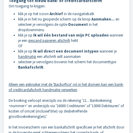
Toegang tot nieuw bank- of creditcardafschrift
Om toegang te krijgen:
klik je op het icoon
Archief
in de navigatiebalk
klik je in het nu geopende scherm op de knop
Aanmaken...
en
selecteer je vervolgens de optie
Document
in het
dropdownmenu
klik je op
Ik wil één bestand van mijn PC uploaden
wanneer
je een
gescand papieren afschrift
hebt
OF
klik je op
Ik wil direct een document intypen
wanneer je
handmatig
een afschrift wilt aanmaken
selecteer je vervolgens bovenin het scherm het documenttype
Bankafschrift
.
Alleen een gebruiker met de 'Backoffice' rol in het domein kan een bank-
of creditcardafschrift handmatig verwerken
.
De boeking verloopt enerzijds via de rekening '11... Bankrekening
<nummer>' en anderzijds via '16000 Crediteuren' of '13000 Debiteuren' of
kosten of omzet (inclusief btw) op desbetreffende
grootboekrekening(en).'
In het invoerscherm van een bankafschrift specificeer je het afschrift door
in de bovenste regel achtereenvolgens het correcte bank- of