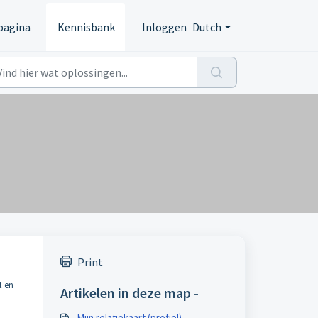
pagina
Kennisbank
Inloggen
Dutch
Print
t
en
Artikelen in deze map -
Mijn relatiekaart (profiel)