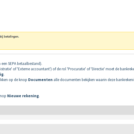
a een SEPA betaalbestand).
stratie' of 'Externe accountant') of de rol 'Procuratie' of 'Directie' moet de bankrek
ig
.
 klikken op de knop
Documenten
alle documenten bekijken waarin deze bankrekeni
 knop
Nieuwe rekening
.