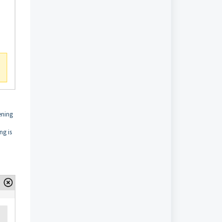
ening
ng is