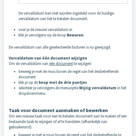
De vervaldatum kan niet worden ingesteld voor de huidige
vervaldatum van het te betalen document.
voer je de nieuwe vervaldatum in
klik je vervolgens op de knop
Bewaren
.
De vervaldatum van alle geselecteerde facturen is nu gewijzigd.
Vervaldatum van één document wijzigen
Om de vervaldatum van
één document
te wijzigen:
beweeg je met de muis boven de regel van het desbetreffende
document
klik je op de
knop met de drie puntjes
selecteer je vervolgens de menuoptie
Wijzig vervaldatum
in het
dropdownmenu.
Taak voor document aanmaken of bewerken
Om een nieuwe taak voor een te betalen document aan te maken of een
bestaande taak te wijzigen of af te handelen (afhankelijk van
gebruikersrol):
beweeg je met je muis boven de regel van het desbetreffende te