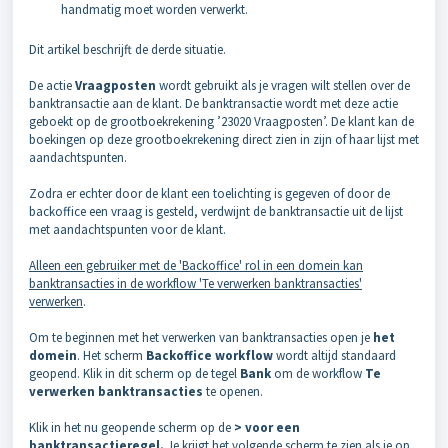
handmatig moet worden verwerkt.
Dit artikel beschrijft de derde situatie.
De actie
Vraagposten
wordt gebruikt als je vragen wilt stellen over de
banktransactie aan de klant. De banktransactie wordt met deze actie
geboekt op de grootboekrekening ’23020 Vraagposten’. De klant kan de
boekingen op deze grootboekrekening direct zien in zijn of haar lijst met
aandachtspunten.
Zodra er echter door de klant een toelichting is gegeven of door de
backoffice een vraag is gesteld, verdwijnt de banktransactie uit de lijst
met aandachtspunten voor de klant.
Alleen een gebruiker met de 'Backoffice' rol in een domein kan
banktransacties in de workflow 'Te verwerken banktransacties'
verwerken
.
Om te beginnen met het verwerken van banktransacties open je
het
domein
. Het scherm
Backoffice workflow
wordt altijd standaard
geopend. Klik in dit scherm op de tegel
Bank
om de workflow
Te
verwerken banktransacties
te openen.
Klik in het nu geopende scherm op de
> voor een
banktransactieregel.
Je krijgt het volgende scherm te zien als je op