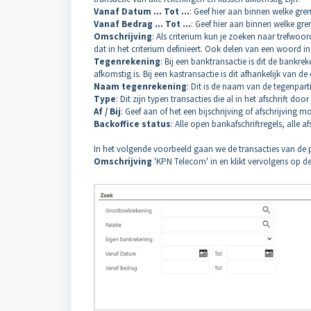
Vanaf Datum ... Tot ...
: Geef hier aan binnen welke gr
Vanaf Bedrag ... Tot ...
: Geef hier aan binnen welke gre
Omschrijving
: Als criterium kun je zoeken naar trefwoo
dat in het criterium definieert. Ook delen van een woord 
Tegenrekening
: Bij een banktransactie is dit de bank
afkomstig is. Bij een kastransactie is dit afhankelijk van d
Naam tegenrekening
: Dit is de naam van de tegenpartij
Type
: Dit zijn typen transacties die al in het afschrift
Af / Bij
: Geef aan of het een bijschrijving of afschrijving mo
Backoffice status
: Alle open bankafschriftregels, alle af
In het volgende voorbeeld gaan we de transacties van de pi
Omschrijving
'KPN Telecom' in en klikt vervolgens op 