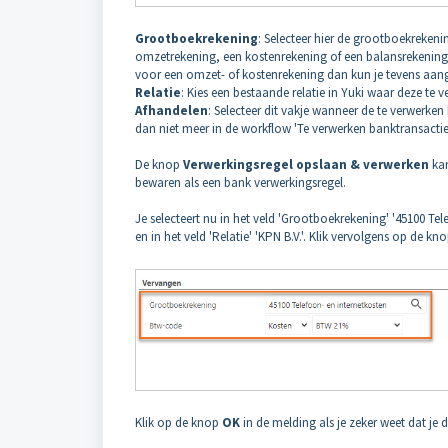
Grootboekrekening
: Selecteer hier de grootboekreke
omzetrekening, een kostenrekening of een balansrekening zi
voor een omzet- of kostenrekening dan kun je tevens aang
Relatie
: Kies een bestaande relatie in Yuki waar deze t
Afhandelen
: Selecteer dit vakje wanneer de te verwer
dan niet meer in de workflow 'Te verwerken banktransacties
De knop
Verwerkingsregel opslaan & verwerken
kan
bewaren als een bank verwerkingsregel.
Je selecteert nu in het veld 'Grootboekrekening' '45100 Tel
en in het veld 'Relatie' 'KPN B.V.'. Klik vervolgens op de kn
Klik op de knop
OK
in de melding als je zeker weet dat je d