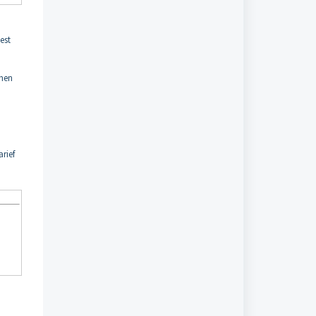
est
omen
arief