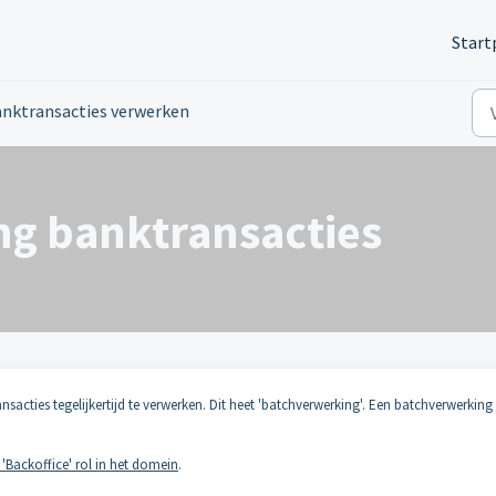
Start
nktransacties verwerken
g banktransacties
cties tegelijkertijd te verwerken. Dit heet 'batchverwerking'. Een batchverwerking i
 'Backoffice' rol in het domein
.