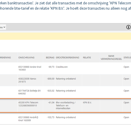
ken banktransacties'. Je ziet dat alle transacties met de omschrijving ’KPN Telecom
orende btw-tarief en de relatie 'KPN B.V.'. Je hoeft deze transacties nu alleen nog af