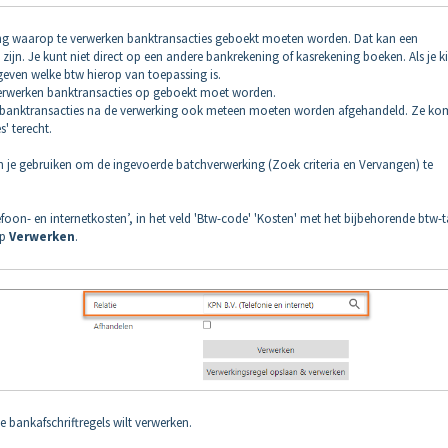
ning waarop te verwerken banktransacties geboekt moeten worden. Dat kan een
jn. Je kunt niet direct op een andere bankrekening of kasrekening boeken. Als je ki
even welke btw hierop van toepassing is.
e verwerken banktransacties op geboekt moet worden.
ken banktransacties na de verwerking ook meteen moeten worden afgehandeld. Ze k
' terecht.
 je gebruiken om de ingevoerde batchverwerking (Zoek criteria en Vervangen) te
efoon- en internetkosten’, in het veld 'Btw-code' 'Kosten' met het bijbehorende btw-t
op
Verwerken
.
e bankafschriftregels wilt verwerken.