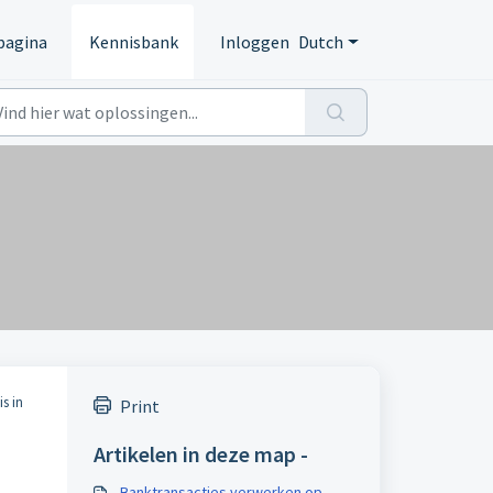
pagina
Kennisbank
Inloggen
Dutch
s in
Print
Artikelen in deze map -
Banktransacties verwerken op