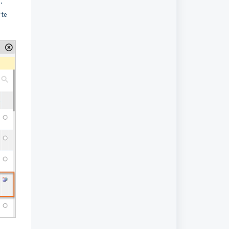
’
 te