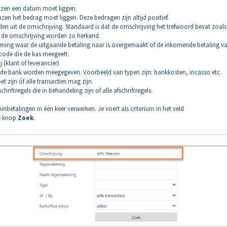
enzen een datum moet liggen.
nzen het bedrag moet liggen. Deze bedragen zijn altijd positief.
rden uit de omschrijving. Standaard is dat de omschrijving het trefwoord bevat zoals
in de omschrijving worden zo herkend.
rekening waar de uitgaande betaling naar is overgemaakt of de inkomende betaling v
e code die de kas meegeeft.
 (klant of leverancier)
 door de bank worden meegegeven. Voorbeeld van typen zijn: bankkosten, incasso etc.
et zijn óf alle transacties mag zijn.
schriftregels die in behandeling zijn of alle afschriftregels.
nbetalingen in één keer verwerken. Je voert als criterium in het veld
de knop
Zoek
.