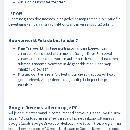
klik je op de knop
Verzenden
.
LET OP!
Plaats nog geen documenten in de gedeelde map totdat je een officiële
bevestiging van de aanvraag hebt ontvangen van support@yuki.nl.
Hoe verwerkt Yuki de bestanden?
Map 'Verwerkt'
: In tegenstelling tot andere koppelingen
verwijdert Yuki de bestanden niet uit Google Drive. Succesvol
verwerkte documenten worden automatisch verplaatst naar een
submap genaamd 'Verwerkt' in de gedeelde map. Deze map
maakt Yuki zelf aan.
Status controleren
: Alle bestanden die Yuki succesvol heeft
geïmporteerd, vind je direct terug als
digitale post
in je
Postbus
.
Google Drive installeren op je PC
Wil je documenten vanaf je computer heel eenvoudig naar Google Drive
slepen? Download en installeer dan de officiële desktop-software van
Google (zoals Google Drive voor desktop / File Stream). Dit programma
koppelt een map op je PC rechtstreeks aan je Google Drive in de cloud.