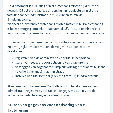
Op dit moment is Yuki dus zelf niet direct aangesloten bij dit Peppol
netwerk. Dit betekent dat leveranciers hun inkoopfacturen niet als e-
factuur naar een administratie In Yuki kunnen sturen via
Simplerinvoicing.
Wanneer de leverancier echter aangesloten (actief) is bij Invoicesharing
is het wél mogelijk om inkoopfacturen als UBL factuur rechtstreeks te
versturen naar het e-mailadres voor documenten van een administratie.
Om e-facturering aan een overheidsinstantie vanuit een administratie in
Yuki mogelijk te maken moeten de volgende stappen worden
doorlopen:
registreren van de administratie voor UBL in het portaal
sturen van gegevens voor activering van e-facturering
vastleggen van zogenaamd SimplerInvoicing e-mailadres bij klant
(overheidsinstantie) in administratie
instellen van UBL formaat (aflevering factuur) in administratie
Alleen een gebruiker met een 'Backoffice' rol in het domein kan een
administratie registreren voor UBL en de gegevens sturen voor de
activatie van e-facturering in de administratie
.
Sturen van gegevens voor activering van e-
facturering