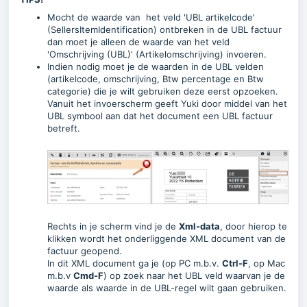
Mocht de waarde van het veld 'UBL artikelcode'
(SellersItemIdentification) ontbreken in de UBL factuur
dan moet je alleen de waarde van het veld
'Omschrijving (UBL)' (Artikelomschrijving) invoeren.
Indien nodig moet je de waarden in de UBL velden
(artikelcode, omschrijving, Btw percentage en Btw
categorie) die je wilt gebruiken deze eerst opzoeken.
Vanuit het invoerscherm geeft Yuki door middel van het
UBL symbool aan dat het document een UBL factuur
betreft.
Rechts in je scherm vind je de
Xml-data
, door hierop te
klikken wordt het onderliggende XML document van de
factuur geopend.
In dit XML document ga je (op PC m.b.v.
Ctrl-F
, op Mac
m.b.v
Cmd-F
) op zoek naar het UBL veld waarvan je de
waarde als waarde in de UBL-regel wilt gaan gebruiken.