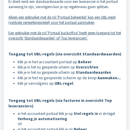
Er dient eerst een standaardwaarde voor een leverancier in het portaal
aanwezig te zijn, vervolgens kun je op regelniveau gaan splitsen.
Alleen een gebruiker met de rol 'Portaal beheerder' kan een UBL-regel
(centrale verwerkingsregel) voor het portaal aanmaken
.
Een gebruiker met de rol 'Portaal backoffice' heeft geen toegang tot het
overzicht 'Standaardwaarden' of 'Top leveranciers'
.
Toegang tot UBL-regels (via overzicht Standaardwaarden
)
klik je in het accountant portaal op
Beheer
klik je in het nu geopende scherm op
Overzichten
klik je in het nu geopende scherm op
Standaardwaarden
klik je in het nu geopende scherm op de knop
Aanmaken...
klik je vervolgens op
UBL-regel
.
Toegang tot UBL-regels (via facturen in overzicht Top
leveranciers)
in het accountant portaal klik je op
Stel regels in
in de tegel
Verhoog je automatisering
.
OF
in het accountant portaal klik je op
Beheer
.