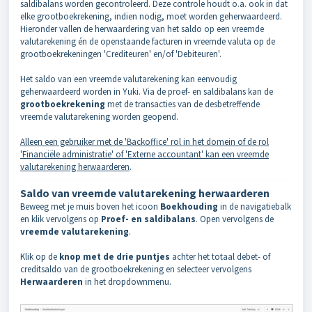
saldibalans worden gecontroleerd. Deze controle houdt o.a. ook in dat
elke grootboekrekening, indien nodig, moet worden geherwaardeerd.
Hieronder vallen de herwaardering van het saldo op een vreemde
valutarekening én de openstaande facturen in vreemde valuta op de
grootboekrekeningen 'Crediteuren' en/of 'Debiteuren'.
Het saldo van een vreemde valutarekening kan eenvoudig
geherwaardeerd worden in Yuki. Via de proef- en saldibalans kan de
g
rootboekrekening
met de transacties van de desbetreffende
vreemde valutarekening worden geopend.
Alleen een gebruiker met de 'Backoffice' rol in het domein of de rol
'Financiële administratie' of 'Externe accountant' kan een vreemde
valutarekening herwaarderen
.
Saldo van vreemde valutarekening herwaarderen
Beweeg met je muis boven het icoon
Boekhouding
in de navigatiebalk
en klik vervolgens op
Proef- en saldibalans
. Open vervolgens de
vreemde valutarekening
.
Klik op de
knop met de drie puntjes
achter het totaal debet- of
creditsaldo van de grootboekrekening en selecteer vervolgens
Herwaarderen
in het dropdownmenu.