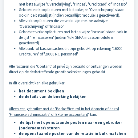
met betaalwijze 'Overschrijving', 'Pinpas', 'Creditcard' of 'Incasso'
Geboekte inkoopfacturen met betaalwijze 'Overschrijving' staan
ook in de betaallijst (indien betaallijst module is geactiveerd).
Alle verkoopfacturen die verwerkt zijn met betaalwijze
'Overschrijving' of 'Incasso'
Geboekte verkoopfacturen met betaalwijze 'Incasso' staan ook in
de lijst 'Te incasseren' (indien Yuki SEPA incassomodule is
geactiveerd).
Alle bank- of kastransacties die zijn geboekt op rekening '16000
Crediteuren' of '20000 RC personeel'.
Alle facturen die 'Contant' of privé zijn betaald of ontvangen worden
direct op de desbetreffende grootboekrekeningen geboekt.
In dit overzicht kan elke gebruiker
:
het document bekijken
de details van de boeking bekijken
.
Alleen een gebruiker met de 'Backoffice' rol in het domein of de rol
'Financiële administratie' of Externe accountant
' kan:
de lijst met openstaande posten naar een gebruiker
(ondernemer) sturen
de openstaande posten van de relatie in bulk matchen