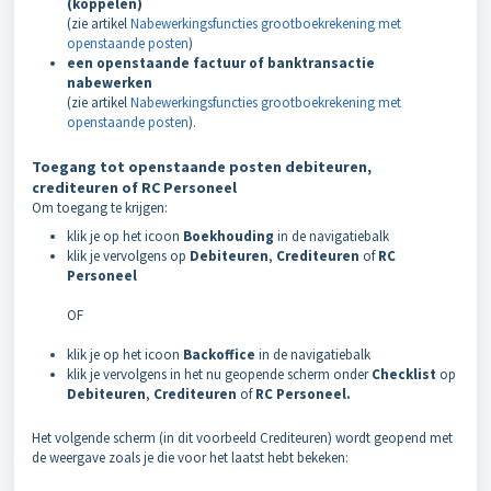
(koppelen)
(zie artikel
Nabewerkingsfuncties grootboekrekening met
openstaande posten
)
een openstaande factuur of banktransactie
nabewerken
(zie artikel
Nabewerkingsfuncties grootboekrekening met
openstaande posten
).
Toegang tot openstaande posten debiteuren,
crediteuren of RC Personeel
Om toegang te krijgen:
klik je op het icoon
Boekhouding
in de navigatiebalk
klik je vervolgens op
Debiteuren
,
Crediteuren
of
RC
Personeel
OF
klik je op het icoon
Backoffice
in de navigatiebalk
klik je vervolgens in het nu geopende scherm onder
Checklist
op
Debiteuren
,
Crediteuren
of
RC Personeel.
Het volgende scherm (in dit voorbeeld Crediteuren) wordt geopend met
de weergave zoals je die voor het laatst hebt bekeken: