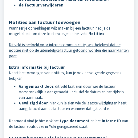
de factuur verwijderen
.
Notities aan factuur toevoegen
Wanneer je opmerkingen wilt maken bij een factuur, heb je de
mogelijkheid om deze toe te voegen in het veld
Notities
.
Dit veld is bedoeld voor interne communicatie, wat betekent dat de
notities niet op de uiteindelijke factuur getoond worden die naar klanten
gaat
.
Extra Informatie bij factuur
Naast het toevoegen van notities, kun je ook de volgende gegevens
bekijken:
Aangemaakt door
: dit veld laat zien door wie de factuur
oorspronkelijk is aangemaakt, inclusief de datum en het tijdstip
van aanmaak.
Gewijzigd door
: hier kun je zien wie de laatste wijzigingen heeft
aangebracht aan de factuur en wanneer dat gebeurd is.
Daarnaast vind je hier ook het
type document
en het
interne ID
van
de factuur zoals deze in Yuki geregistreerd staat.