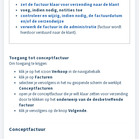
zet de factuur klaar voor verzending naar de klant
voeg, indien nodig, notities toe
controleer en wijzig, indien nodig, de factuurdatum
en/of de verzendwijze
verwerk de factuur in de administratie
(factuur wordt
hierdoor verstuurd naar de klant).
Toegang tot conceptfactuur
Om toegang te krijgen:
klik je op het icoon
Verkoop
in de navigatiebalk
klik je op
Facturen
selecteer je vervolgens in het nu geopende scherm de werklijst
Conceptfacturen
open je de conceptfactuur die je wilt klaar zetten voor verzending
door te klikken op het
onderwerp van de desbetreffende
factuur
klik je vervolgens op de knop
Volgende
.
Conceptfactuur