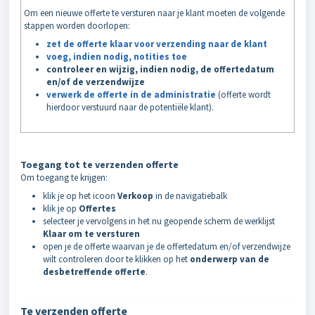
Om een nieuwe offerte te versturen naar je klant moeten de volgende
stappen worden doorlopen:
zet de offerte klaar voor verzending naar de klant
voeg, indien nodig, notities toe
controleer en wijzig, indien nodig, de offertedatum
en/of de verzendwijze
verwerk de offerte in de administratie
(offerte wordt
hierdoor verstuurd naar de potentiële klant).
Toegang tot te verzenden offerte
Om toegang te krijgen:
klik je op het icoon
Verkoop
in de navigatiebalk
klik je op
Offertes
selecteer je vervolgens in het nu geopende scherm de werklijst
Klaar om te versturen
open je de offerte waarvan je de offertedatum en/of verzendwijze
wilt controleren door te klikken op het
onderwerp van de
desbetreffende offerte
.
Te verzenden offerte