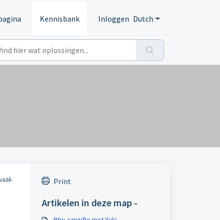
pagina
Kennisbank
Inloggen
Dutch
 vaak
Print
Artikelen in deze map -
Btw-aangifte met Yuki