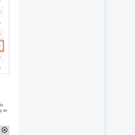
de
op de