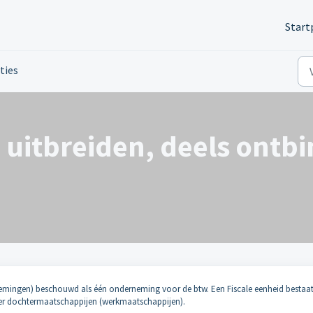
Start
ties
 uitbreiden, deels ontb
rnemingen) beschouwd als één onderneming voor de btw. Een Fiscale eenheid bestaa
eer dochtermaatschappijen (werkmaatschappijen).