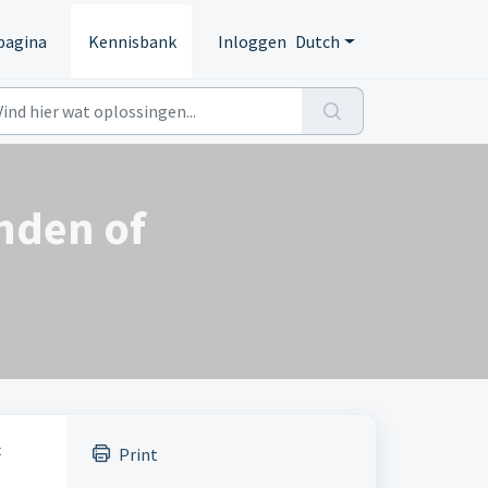
pagina
Kennisbank
Inloggen
Dutch
inden of
t
Print