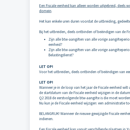
Een Fiscale eenheid kan alleen worden uitgebreid, deels 
domein
.
Het kan enkele uren duren voordat de uitbreiding, gedeelt
Bij het uitbreiden, deels ontbinden of beëindigen van de Fi
Zijn alle btw-aangiften van alle vorige aangifteperi
eenheid?
Zijn alle btw-aangiften van alle vorige aangifteperi
Belastingdienst?
LET OP!
Voor het uitbreiden, deels ontbinden of beëindigen van een
LET OP!
Wanneer je in de loop van het jaar de Fiscale eenheid wilt 
de startdatum van de Fiscale eenheid wijzigen in de datum
Q2 2018 de eerstvolgende btw-aangifte is die moet worden
Nu kun je de Fiscale eenheid wijzigen: een administratie to
BELANGRIJK! Wanneer de nieuwe gewijzigde Fiscale eenheid 
indienen.
Een Fiscale eenheid kan vanuit verschillende plaatsen in Y