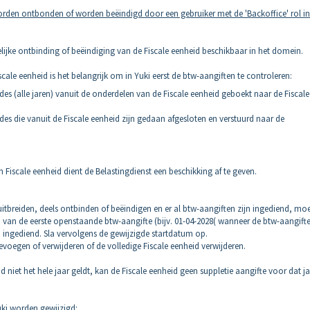
worden ontbonden of worden beëindigd door een gebruiker met de 'Backoffice' rol in
elijke ontbinding of beëindiging van de Fiscale eenheid beschikbaar in het domein.
scale eenheid is het belangrijk om in Yuki eerst de btw-aangiften te controleren:
odes (alle jaren) vanuit de onderdelen van de Fiscale eenheid geboekt naar de Fiscale
odes die vanuit de Fiscale eenheid zijn gedaan afgesloten en verstuurd naar de
 Fiscale eenheid dient de Belastingdienst een beschikking af te geven.
uitbreiden, deels ontbinden of beëindigen en er al btw-aangiften zijn ingediend, moe
 van de eerste openstaande btw-aangifte (bijv. 01-04-2028( wanneer de btw-aangift
 ingediend. Sla vervolgens de gewijzigde startdatum op.
evoegen of verwijderen of de volledige Fiscale eenheid verwijderen.
niet het hele jaar geldt, kan de Fiscale eenheid geen suppletie aangifte voor dat j
uki worden gewijzigd: