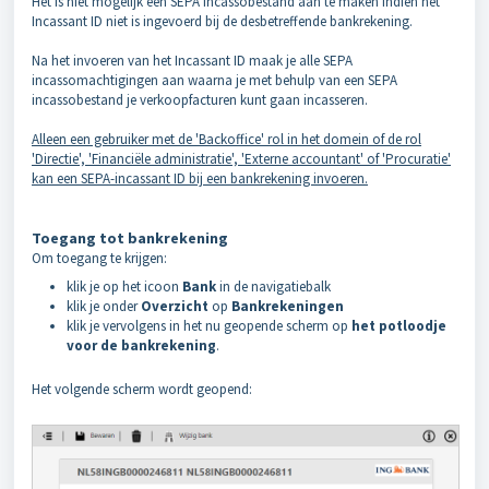
Het is niet mogelijk een SEPA incassobestand aan te maken indien het
Incassant ID niet is ingevoerd bij de desbetreffende bankrekening.
Na het invoeren van het Incassant ID maak je alle SEPA
incassomachtigingen aan waarna je met behulp van een SEPA
incassobestand je verkoopfacturen kunt gaan incasseren.
Alleen een gebruiker met de 'Backoffice' rol in het domein of de rol
'Directie', 'Financiële administratie', 'Externe accountant' of 'Procuratie'
kan een SEPA-incassant ID bij een bankrekening invoeren.
Toegang tot bankrekening
Om toegang te krijgen:
klik je op het icoon
Bank
in de navigatiebalk
klik je onder
Overzicht
op
Bankrekeningen
klik je vervolgens in het nu geopende scherm op
het
potloodje
voor de bankrekening
.
Het volgende scherm wordt geopend: