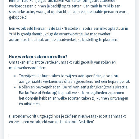
Binnen Yuki kun je gebruikmaken van taken om gestructureerde
werkprocessen binnen je bedrijf op te zetten. Een taak in Yuki is een
specifieke actie, vraag of opdracht die aan een bepaalde persoon wordt
gekoppeld.
Een voorbeeld hiervan is de taak 'Bestellen': zodra een inkoopfactuur in
Yuki is goedgekeurd, krijgt de verantwoordelijke medewerker
automatisch de taak om de daadwerkelijke bestelling te plaatsen.
Hoe werken taken en rollen?
Om taken efficiënt te verdelen, maakt Yuki gebruik van rollen en
medewerkersprofielen:
Toewijzen: Je kunt taken toewijzen aan specifieke, door jou
aangemaakte werknemers óf aan gebruikers met een bepaalde rol.
Rollen en bevoegdheden: De rol van een gebruiker (zoals Directie,
Backoffice of Verkoop) bepaalt welke bevoegdheden zij binnen
het domein hebben en welke soorten taken zij kunnen ontvangen
en uitvoeren.
Hieronder wordt uitgelegd hoe je zelf een nieuwe taaksoort aanmaakt
en zie je een voorbeeld van de taaksoort 'Bestellen'.