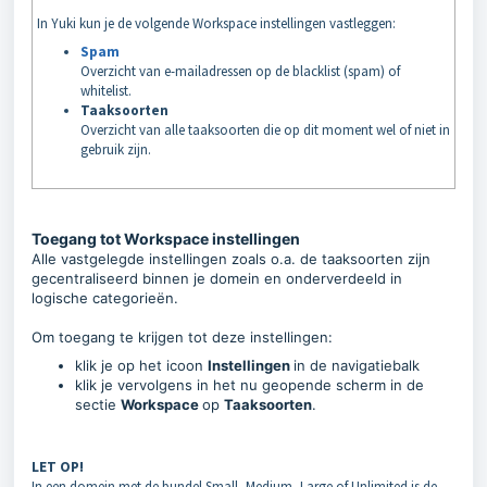
In Yuki kun je de volgende Workspace instellingen vastleggen:
Spam
Overzicht van e-mailadressen op de blacklist (spam) of
whitelist.
Taaksoorten
Overzicht van alle taaksoorten die op dit moment wel of niet in
gebruik zijn.
Toegang tot Workspace instellingen
Alle vastgelegde instellingen zoals o.a. de taaksoorten zijn
gecentraliseerd binnen je domein en onderverdeeld in
logische categorieën.
Om toegang te krijgen tot deze instellingen:
klik je op het icoon
Instellingen
in de navigatiebalk
klik je vervolgens in het nu geopende scherm in de
sectie
Workspace
op
Taaksoorten
.
LET OP!
In een domein met de bundel Small, Medium, Large of Unlimited is de