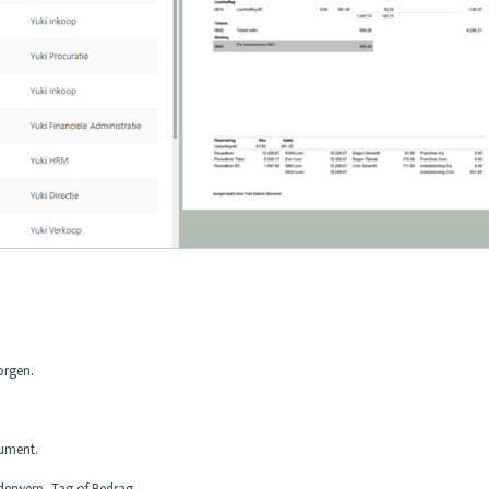
orgen.
cument.
erwerp, Tag of Bedrag.