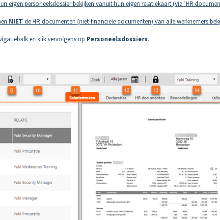
hun eigen personeelsdossier bekijken vanuit hun eigen relatiekaart (via 'HR documen
nnen
NIET
de HR documenten (niet-financiële documenten) van alle werknemers bek
vigatiebalk en klik vervolgens op
Personeelsdossiers
.