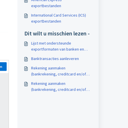
exportbestanden
International Card Services (ICS)
exportbestanden
Dit wilt u misschien lezen -
Lijst met ondersteunde
exportformaten van banken en
online betalingsproviders
Banktransacties aanleveren
Rekening aanmaken
(bankrekening, creditcard en/of
online betalingsprovider) (Beta)
Rekening aanmaken
(bankrekening, creditcard en/of
online betalingsprovider)