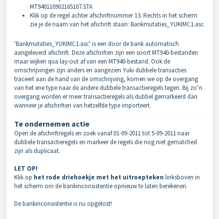
MT940110902165107.STA
Klik op de regel achter afschriftnummer 13. Rechts in het scherm
zie je de naam van het afschrift staan: Bankmutaties_YUKIMC1.asc
'Bankmutaties_YUKIMC1.asc' is een door de bank automatisch
aangeleverd afschrift. Deze afschriften zijn een soort MT940-bestanden
maar wijken qua lay-out af van een MT940-bestand. Ook de
omschrijvingen zijn anders en aangezien Yuki dubbele transacties
traceert aan de hand van de omschrijving, komen we op de overgang
van het ene type naar de andere dubbele transactieregels tegen. Bij zo’n
overgang worden er meer transactieregels als dubbel gemarkeerd dan
wanneer je afschriften van hetzelfde type importeert.
Te ondernemen actie
Open de afschriftregels en zoek vanaf 01-09-2011 tot 5-09-2011 naar
dubbele transactieregels en markeer de regels die nog niet gematched
zijn als duplicaat.
LET OP!
Klik op
het rode driehoekje met het uitroepteken
linksboven in
het scherm om de bankinconsistentie opnieuw te laten berekenen.
De bankinconsistentie is nu opgelost!