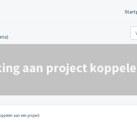
Start
eta)
ng aan project koppele
oppelen aan een project: