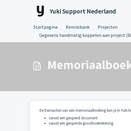
Doorgaan naar hoofdinhoud
Yuki Support Nederland
Startpagina
Kennisbank
Projecten
Gegevens handmatig koppelen aan project (B
Memoriaalboeki
De transacties van een memoriaalboeking kun je in Yuki k
vanuit een geopend document
vanuit een geopende grootboekrekening.