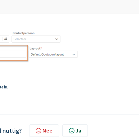
e in.
l nuttig?
Nee
Ja