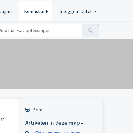
pagina
Kennisbank
Inloggen
Dutch
n.
Print
van
Artikelen in deze map -
Offertegegevens invoeren