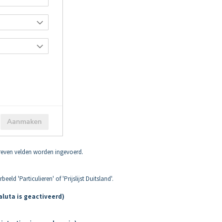
hreven velden worden ingevoerd.
eeld 'Particulieren' of 'Prijslijst Duitsland'.
aluta is geactiveerd)