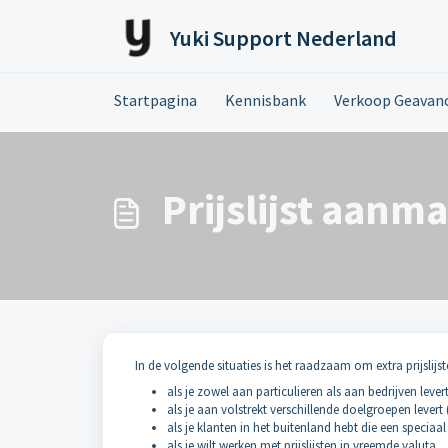
Doorgaan naar hoofdinhoud
Yuki Support Nederland
Startpagina
Kennisbank
Verkoop Geavan
Prijslijst aanm
In de volgende situaties is het raadzaam om extra prijslijs
als je zowel aan particulieren als aan bedrijven lever
als je aan volstrekt verschillende doelgroepen lever
als je klanten in het buitenland hebt die een speciaa
als je wilt werken met prijslijsten in vreemde valuta.