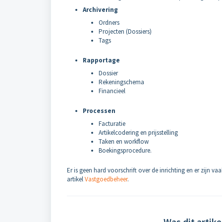
Archivering
Ordners
Projecten (Dossiers)
Tags
Rapportage
Dossier
Rekeningschema
Financieel
Processen
Facturatie
Artikelcodering en prijsstelling
Taken en workflow
Boekingsprocedure.
Er is geen hard voorschrift over de inrichting en er zijn v
artikel
Vastgoedbeheer
.
Was dit artike