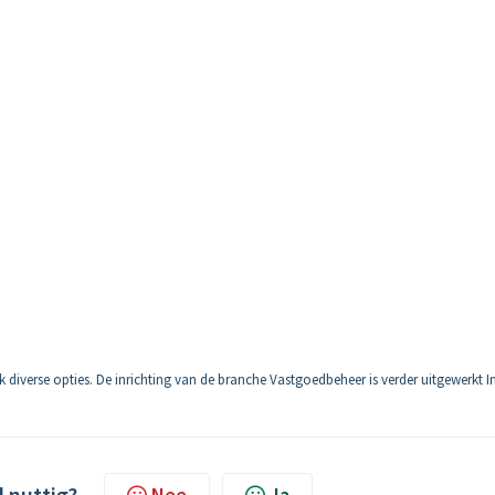
aak diverse opties. De inrichting van de branche Vastgoedbeheer is verder uitgewerkt I
l nuttig?
Nee
Ja