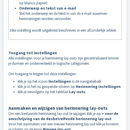
op blanco papier).
Onderwerp en tekst van e-mail
Stel het onderwerp en de tekst in van de e-mail waarmee
herinneringen worden verzonden.
Elke instelling wordt uitgebreid beschreven in een afzonderlijk artikel.
Toegang tot instellingen
Alle instellingen voor je herinnering lay-outs zijn gecentraliseerd binnen
je domein en onderverdeeld in logische categorieën.
Om toegang te krijgen tot deze instellingen:
klik je op het icoon
Instellingen
in de navigatiebalk
klik je in het nu geopende scherm op
Herinnering
instellingen
klik je vervolgens op het tabblad
Lay-outs
.
Aanmaken en wijzigen van herinnering lay-outs
Om een bestaande herinnering lay-out te wijzigen klik je op
> voor de
omschrijving van de desbetreffende herinnering lay-out
.
Voor het aanmaken van een nieuwe herinnering lay-out klik je bovenin
je scherm op de knop
Nieuwe lay-out
.