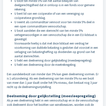
U bezit ten minste 5% van het aantal bewijzen van
deelgerechtigdheid dat in omloop is in een fonds voor gemene
rekening.
U bent lid van een coöperatie of van een vereniging op
coöperatieve grondslag.
U neemt als commanditair vennoot voor ten minste 5% deel in
een open commanditaire vennootschap.
U bezit aandelen die een stemrecht van ten minste 5%
vertegenwoordigen in een vennootschap die in een EU-lidstaat is
gevestigd.
Voorwaarde hierbij is dat met deze lidstaat een verdrag ter
voorkoming van dubbele belasting is gesloten dat voorziet in een
verlaging van belastingheffing op dividenden op grond van het
aantal stemrechten.
U hebt een deelneming door gelijkstelling (meesleepregeling).
U hebt een deelneming door de meetrekregeling.
Een aandelenbezit van minder dan 5% kan geen deelneming vormen. Er
is 1 uitzondering: Als een deelneming van ten minste 5% na een bezit
van meer dan 1 jaar daalt onder het 5%-niveau, dan bestaat nog 3 jaar
recht op de deelnemingsvrijstelling.
Deelneming door gelijkstelling (meesleepregeling)
Als je een deelneming hebt in een vennootschap en in die vennootschap
ook deelneemt door het bezitten van winstbewijzen, worden ook de