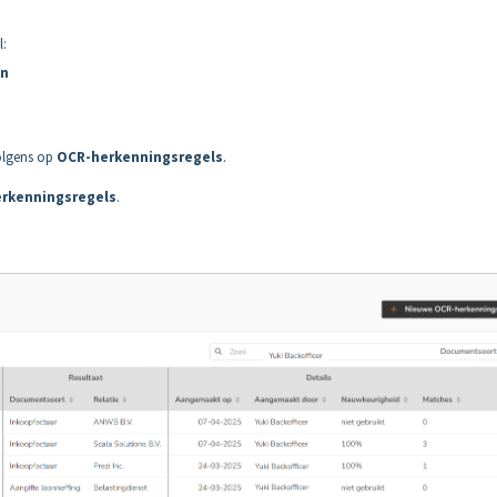
l:
en
volgens op
OCR-herkenningsregels
.
rkenningsregels
.