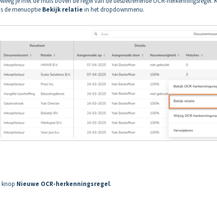
eweeg je met de muis boven de regel van de desbetreffende OCR-herkenningsregel. K
ens de menuoptie
Bekijk relatie
in het dropdownmenu.
e knop
Nieuwe OCR-herkenningsregel
.