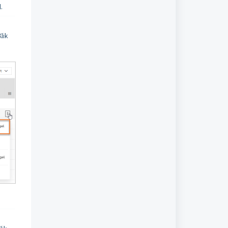
l.
lik