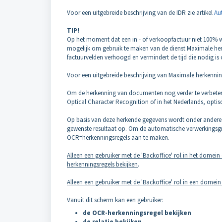
Voor een uitgebreide beschrijving van de IDR zie artikel
Au
TIP!
Op het moment dat een in - of verkoopfactuur niet 100% 
mogelijk om gebruik te maken van de dienst Maximale herk
factuurvelden verhoogd en vermindert de tijd die nodig i
Voor een uitgebreide beschrijving van Maximale herkenning
Om de herkenning van documenten nog verder te verbeter
Optical Character Recognition of in het Nederlands, optisc
Op basis van deze herkende gegevens wordt onder andere d
gewenste resultaat op. Om de automatische verwerkingsgr
OCR=herkenningsregels aan te maken.
Alleen een gebruiker met de 'Backoffice' rol in het domein 
herkenningsregels bekijken
.
Alleen een gebruiker met de 'Backoffice' rol in een dome
Vanuit dit scherm kan een gebruiker:
de OCR-herkenningsregel bekijken
de relatie bekijken
.