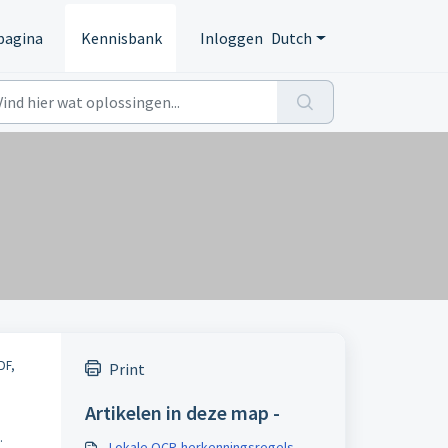
pagina
Kennisbank
Inloggen
Dutch
DF,
Print
Artikelen in deze map -
g.
Lokale OCR-herkenningsregels