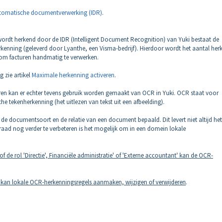
tomatische documentverwerking (IDR)
.
wordt herkend door de IDR (Intelligent Document Recognition) van Yuki bestaat de
enning (geleverd door Lyanthe, een Visma-bedrijf). Hierdoor wordt het aantal her
s om facturen handmatig te verwerken.
 zie artikel
Maximale herkenning activeren
.
en kan er echter tevens gebruik worden gemaakt van OCR in Yuki. OCR staat voor
he tekenherkenning (het uitlezen van tekst uit een afbeelding).
e documentsoort en de relatie van een document bepaald. Dit levert niet altijd het
aad nog verder te verbeteren is het mogelijk om in een domein lokale
of de rol 'Directie', Financiële administratie' of 'Externe accountant' kan de OCR-
in kan lokale OCR-herkenningsregels aanmaken, wijzigen of verwijderen
.