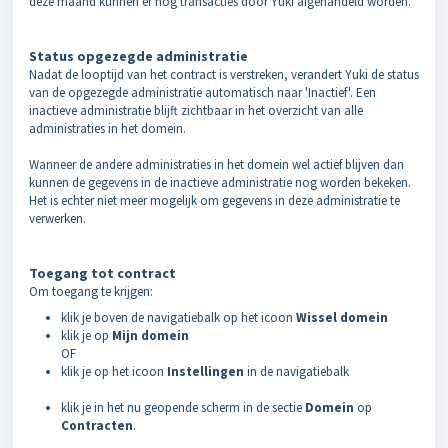
deze maand kunnen er nog transacties door Yuki afgehandeld worden.
Status opgezegde administratie
Nadat de looptijd van het contract is verstreken, verandert Yuki de status
van de opgezegde administratie automatisch naar 'Inactief'. Een
inactieve administratie blijft zichtbaar in het overzicht van alle
administraties in het domein.
Wanneer de andere administraties in het domein wel actief blijven dan
kunnen de gegevens in de inactieve administratie nog worden bekeken.
Het is echter niet meer mogelijk om gegevens in deze administratie te
verwerken.
Toegang tot contract
Om toegang te krijgen:
klik je boven de navigatiebalk op het icoon
Wissel domein
klik je op
Mijn domein
OF
klik je op het icoon
Instellingen
in de navigatiebalk
klik je in het nu geopende scherm in de sectie
Domein
op
Contracten
.