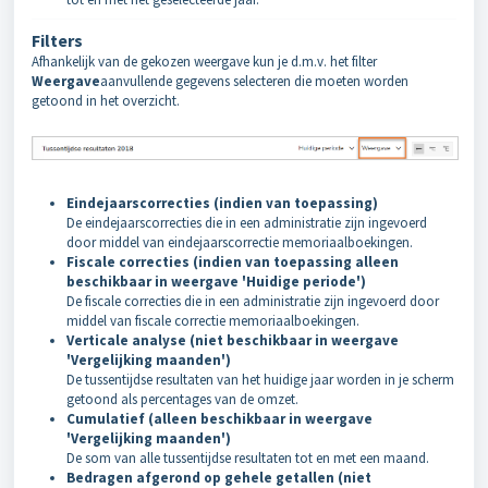
Filters
Afhankelijk van de gekozen weergave kun je d.m.v. het filter
Weergave
aanvullende gegevens selecteren die moeten worden
getoond in het overzicht.
Eindejaarscorrecties
(indien van toepassing)
De eindejaarscorrecties die in een administratie zijn ingevoerd
door middel van eindejaarscorrectie memoriaalboekingen.
Fiscale correcties
(indien van toepassing alleen
beschikbaar in weergave 'Huidige periode')
De fiscale correcties die in een administratie zijn ingevoerd door
middel van fiscale correctie memoriaalboekingen.
Verticale analyse
(niet beschikbaar in weergave
'Vergelijking maanden')
De tussentijdse resultaten van het huidige jaar worden in je scherm
getoond als percentages van de omzet.
Cumulatief
(alleen beschikbaar in weergave
'Vergelijking maanden')
De som van alle tussentijdse resultaten tot en met een maand.
Bedragen afgerond op gehele getallen
(niet