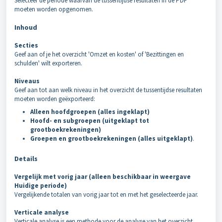
Selecteer de periode waarvan de tussentijdse resultaten in de PDF
moeten worden opgenomen.
Inhoud
Secties
Geef aan of je het overzicht 'Omzet en kosten' of 'Bezittingen en
schulden' wilt exporteren.
Niveaus
Geef aan tot aan welk niveau in het overzicht de tussentijdse resultaten
moeten worden geëxporteerd:
Alleen hoofdgroepen (alles ingeklapt)
Hoofd- en subgroepen (uitgeklapt tot
grootboekrekeningen)
Groepen en grootboekrekeningen (alles uitgeklapt)
.
Details
Vergelijk met vorig jaar (alleen beschikbaar in weergave
Huidige periode)
Vergelijkende totalen van vorig jaar tot en met het geselecteerde jaar.
Verticale analyse
Verticale analyse is een methode voor de analyse van het overzicht