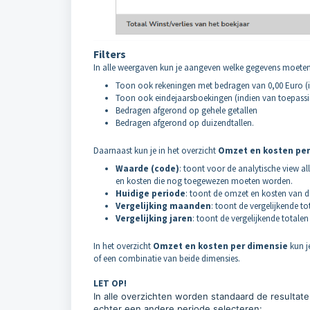
Filters
In alle weergaven kun je aangeven welke gegevens moe
Toon ook rekeningen met bedragen van 0,00 Euro (i
Toon ook eindejaarsboekingen (indien van toepassi
Bedragen afgerond op gehele getallen
Bedragen afgerond op duizendtallen.
Daarnaast kun je in het overzicht
Omzet en kosten pe
Waarde (code)
: toont voor de analytische view a
en kosten die nog toegewezen moeten worden.
Huidige periode
: toont de omzet en kosten van 
Vergelijking maanden
: toont de vergelijkende t
Vergelijking jaren
: toont de vergelijkende totalen
In het overzicht
Omzet en kosten per dimensie
kun j
of een combinatie van beide dimensies.
LET OP!
In alle overzichten worden standaard de resultat
echter een andere periode selecteren: