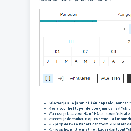
Selecteer je
alle jaren of één bepaald jaar
dan t
Kies je voor
het lopende boekjaar
dan zal Yuki d
Wanneer je kiest voor
H1 of H2
dan toont Yuki alleen
Wanneer je de resultaten op
kwartaal- of maand
Klik je op de
twee kaders
dan toont Yuki alleen de
Klik je op het
pijltje met het kader
dan toont Yuki