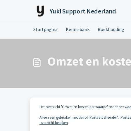
Doorgaan naar hoofdinhoud
Yuki Support Nederland
Startpagina
Kennisbank
Boekhouding
Omzet en koste
Het overzicht 'Omzet en kosten per waarde' toont per waard
Alleen een gebruiker met de rol 'Portaalbeheerder', 'Portaal
overzicht bekijken
.