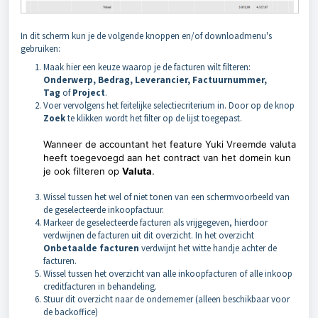
In dit scherm kun je de volgende knoppen en/of downloadmenu's
gebruiken:
Maak hier een keuze waarop je de facturen wilt filteren:
Onderwerp, Bedrag, Leverancier, Factuurnummer,
Tag
of
Project
.
Voer vervolgens het feitelijke selectiecriterium in. Door op de knop
Zoek
te klikken wordt het filter op de lijst toegepast.
Wanneer de accountant het feature Yuki Vreemde valuta
heeft toegevoegd aan het contract van het domein kun
je ook filteren op
Valuta
.
Wissel tussen het wel of niet tonen van een schermvoorbeeld van
de geselecteerde inkoopfactuur.
Markeer de geselecteerde facturen als vrijgegeven, hierdoor
verdwijnen de facturen uit dit overzicht. In het overzicht
Onbetaalde facturen
verdwijnt het witte handje achter de
facturen.
Wissel tussen het overzicht van alle inkoopfacturen of alle inkoop
creditfacturen in behandeling.
Stuur dit overzicht naar de ondernemer (alleen beschikbaar voor
de backoffice)