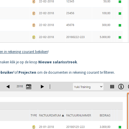
ken in rekening courant bekijken
!
maken klik je op de knop
Nieuwe salarisstrook
.
bruiker
'of
Projecten
om de documenten in rekening courant te filteren.