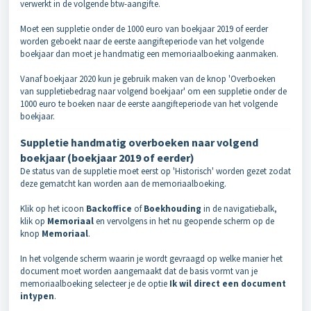
verwerkt in de volgende btw-aangifte.
Moet een suppletie onder de 1000 euro van boekjaar 2019 of eerder
worden geboekt naar de eerste aangifteperiode van het volgende
boekjaar dan moet je handmatig een memoriaalboeking aanmaken.
Vanaf boekjaar 2020 kun je gebruik maken van de knop 'Overboeken
van suppletiebedrag naar volgend boekjaar' om een suppletie onder de
1000 euro te boeken naar de eerste aangifteperiode van het volgende
boekjaar.
Suppletie handmatig overboeken naar volgend
boekjaar (boekjaar 2019 of eerder)
De status van de suppletie moet eerst op 'Historisch' worden gezet zodat
deze gematcht kan worden aan de memoriaalboeking.
Klik op het icoon
Backoffice
of
Boekhouding
in de navigatiebalk,
klik op
Memoriaal
en vervolgens in het nu geopende scherm op de
knop
Memoriaal
.
In het volgende scherm waarin je wordt gevraagd op welke manier het
document moet worden aangemaakt dat de basis vormt van je
memoriaalboeking selecteer je de optie
Ik wil direct een document
intypen
.