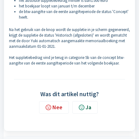
het absolute suppletiebedrag minder is dan1.000 euro
het boekjaar loopt van januari t/m december
de btw-aangifte van de eerste aangifteperiode de status 'Concept'
heeft.
Na het gebruik van de knop wordt de suppletie in je scherm gegenereerd,
krijgt de suppletie de status 'Historisch (afgesloten)' en wordt gematcht
met de door Yuki automatisch aangemaakte memoriaalboeking met
aanmaakdatum 01-01-2021.
Het suppletiebedrag vind je terug in categorie 5b van de concept btw-
aangifte van de eerste aangifteperiode van het volgende boekjaar.
Was dit artikel nuttig?
Nee
Ja