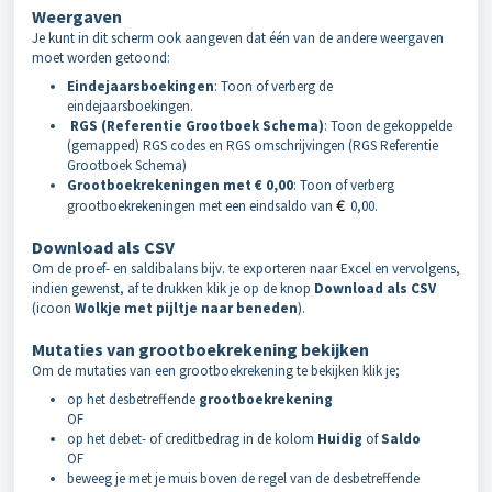
Weergaven
Je kunt in dit scherm ook aangeven dat één van de andere weergaven
moet worden getoond:
Eindejaarsboekingen
: Toon of verberg de
eindejaarsboekingen.
RGS (Referentie Grootboek Schema)
: Toon de gekoppelde
(gemapped) RGS codes
en RGS omschrijvingen (RGS Referentie
Grootboek Schema)
Grootboekrekeningen met
€
0,00
: Toon of verberg
grootboekrekeningen met een eindsaldo van
€
0,00.
Download als CSV
Om de proef- en saldibalans bijv. te exporteren naar Excel en vervolgens,
indien gewenst, af te drukken klik je op de knop
Download als CSV
(icoon
Wolkje met pijltje naar beneden
).
Mutaties van grootboekrekening bekijken
Om de mutaties van een grootboekrekening te bekijken klik je;
op het desbetreffende
grootboekrekening
OF
op het debet- of creditbedrag in de kolom
Huidig
of
Saldo
OF
beweeg je met je muis boven de regel van de desbetreffende