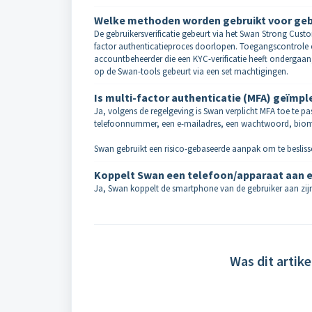
Welke methoden worden gebruikt voor gebr
De gebruikersverificatie gebeurt via het Swan Strong Cus
factor authenticatieproces doorlopen. Toegangscontrole 
accountbeheerder die een KYC-verificatie heeft onderga
op de Swan-tools gebeurt via een set machtigingen.
Is multi-factor authenticatie (MFA) geïmp
Ja, volgens de regelgeving is Swan verplicht MFA toe te p
telefoonnummer, een e-mailadres, een wachtwoord, biometr
Swan gebruikt een risico-gebaseerde aanpak om te besliss
Koppelt Swan een telefoon/apparaat aan e
Ja, Swan koppelt de smartphone van de gebruiker aan zijn o
Was dit artike