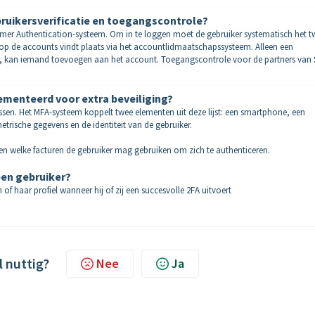
uikersverificatie en toegangscontrole?
tomer Authentication-systeem. Om in te loggen moet de gebruiker systematisch het t
op de accounts vindt plaats via het accountlidmaatschapssysteem. Alleen een
an, kan iemand toevoegen aan het account. Toegangscontrole voor de partners van
lementeerd voor extra beveiliging?
assen. Het MFA-systeem koppelt twee elementen uit deze lijst: een smartphone, een
ische gegevens en de identiteit van de gebruiker.
en welke facturen de gebruiker mag gebruiken om zich te authenticeren.
en gebruiker?
f haar profiel wanneer hij of zij een succesvolle 2FA uitvoert
l nuttig?
Nee
Ja