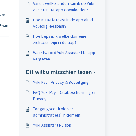
Vanuit welke landen kan ik de Yuki
Assistant NL app downloaden?
wee-
Hoe maak ik tekst in de app altijd
 Swan
volledig leesbaar?
Hoe bepaal ik welke domeinen
zichtbaar zijn in de app?
Wachtwoord Yuki Assistant NL app
vergeten
Dit wilt u misschien lezen -
Yuki Pay - Privacy & Beveiliging
FAQ Yuki Pay - Databescherming en
Privacy
Toegangscontrole van
administratie(s) in domein
Yuki Assistant NL app