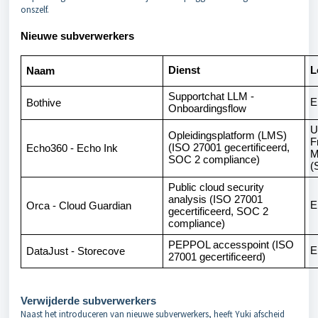
onszelf.
Nieuwe subverwerkers
Dienst
L
Naam
Supportchat LLM -
E
Bothive
Onboardingsflow
U
Opleidingsplatform (LMS)
F
(ISO 27001 gecertificeerd,
Echo360 - Echo Ink
M
SOC 2 compliance)
(
Public cloud security
analysis (ISO 27001
E
Orca - Cloud Guardian
gecertificeerd, SOC 2
compliance)
PEPPOL accesspoint (ISO
E
DataJust - Storecove
27001 gecertificeerd)
Verwijderde subverwerkers
Naast het introduceren van nieuwe subverwerkers, heeft Yuki afscheid