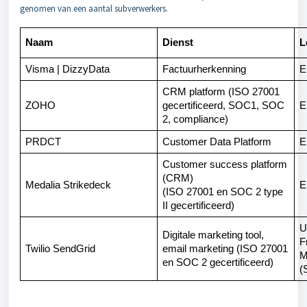
genomen van een aantal subverwerkers.
Naam
Dienst
L
Visma | DizzyData
Factuurherkenning
E
CRM platform (ISO 27001
ZOHO
gecertificeerd, SOC1, SOC
E
2, compliance)
PRDCT
Customer Data Platform
E
Customer success platform
(CRM)
Medalia Strikedeck
E
(ISO 27001 en SOC 2 type
II gecertificeerd)
U
Digitale marketing tool,
F
Twilio SendGrid
email marketing (ISO 27001
M
en SOC 2 gecertificeerd)
(