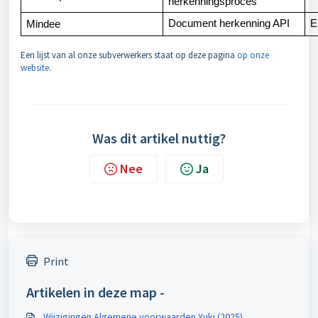
herkenningsproces
Document herkenning API
E
Mindee
Een lijst van al onze subverwerkers staat op deze pagina
op onze
website
.
Was dit artikel nuttig?
Nee
Ja
Print
Artikelen in deze map -
Wijzigingen Algemene voorwaarden Yuki (2025)