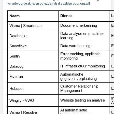
verantwoordelijkheden opleggen als die gelden voor onszelf.
Dienst
L
Naam
Document herkenning
E
Visma | Smartscan
Data analyse en machine-
E
Databricks
learning
Data warehousing
E
Snowflake
Error tracking, applicatie
E
Sentry
monitoring
IT infrastructuur monitoring
E
Datadog
Automatische
E
Fivetran
gegevensverplaatsing
Customer Relationship
E
Hubspot
Management
I
Website testing en analyse
Wingify - VWO
A
AI automatisatie
E
Visma | Resolve