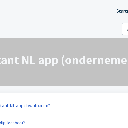
Start
tant NL app (ondernemer
sistant NL app downloaden?
edig leesbaar?