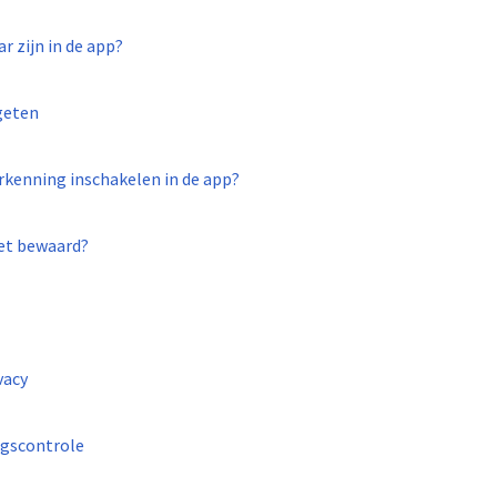
 zijn in de app?
geten
rkenning inschakelen in de app?
et bewaard?
vacy
ngscontrole